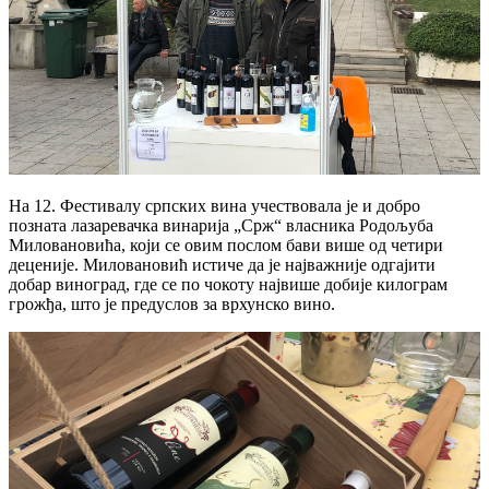
На 12. Фестивалу српских вина учествовала је и добро
позната лазаревачка винарија „Срж“ власника Родољуба
Миловановића, који се овим послом бави више од четири
деценије. Миловановић истиче да је најважније одгајити
добар виноград, где се по чокоту највише добије килограм
грожђа, што је предуслов за врхунско вино.