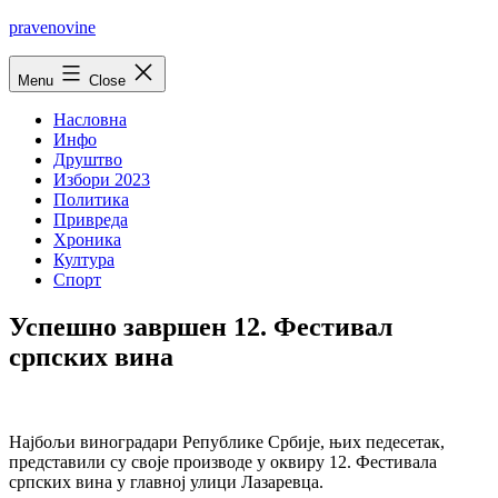
Skip
pravenovine
to
content
Menu
Close
Насловна
Инфо
Друштво
Избори 2023
Политика
Привреда
Хроника
Култура
Спорт
Успешно завршен 12. Фестивал
српских вина
Најбољи виноградари Републике Србије, њих педесетак,
представили су своје производе у оквиру
12. Фестивала
српских вина
у главној улици Лазаревца.