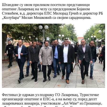
Штандове су овом приликом посетили представници
општине Лазаревац на челу са председником Бојаном
Стевићем, в.д. директора ЕПС Милорад Грчић и директор РБ
„Колубара“ Милан Мишковић са својим сарадницима.
Фестивал је одржан уз подршку ГО Лазаревац, Туристичке
организације општине и ЕПС-а, а на њему су, поред десет
лазаревачких винарија, учествовале „Art Wine“ из Грошнице,