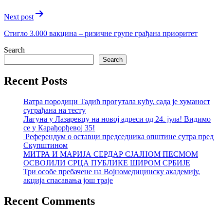
Next post
Стигло 3.000 вакцина – ризичне групе грађана приоритет
Search
Search
Recent Posts
Ватра породици Тадић прогутала кућу, сада је хуманост
суграђана на тесту
Лагуна у Лазаревцу на новој адреси од 24. јула! Видимо
се у Карађорђевој 35!
Референдум о оставци председника општине сутра пред
Скупштином
МИТРА И МАРИЈА СЕРДАР СЈАЈНОМ ПЕСМОМ
ОСВОЈИЛИ СРЦА ПУБЛИКЕ ШИРОМ СРБИЈЕ
Три особе пребачене на Војномедицинску академију,
акција спасавања још траје
Recent Comments