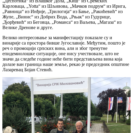
„Деспотика“ из Влашког Дола, „Киш“ из Сремских
Карловаца, „Yotta“ из Шљивова, „Мачков подрум“ из Ирига,
„Равница“ из Инђије, „Трилогија“ из Бање, „Ракићевић“ из
Жупе, „Винис“ из Добрих Вода, „Рњак“ из Гудурице,
„Ђорђевић“ из Беговца, „Романса“ из Ваљева, „Магаза“ из
Велике Дренове и друге.
Велико интересовање за манифестацију показале су и
винарије са простора бивше Југославије. Међутим, пошто је
реч о промоцији српских вина, али и због тренутне
епидемиолошке ситуације, оне нису учествовале, што не
значи да следеће године неће бити представљена вина која
долазе ван граница наше земље, рекао је председник општине
Лазаревац Бојан Стевић.