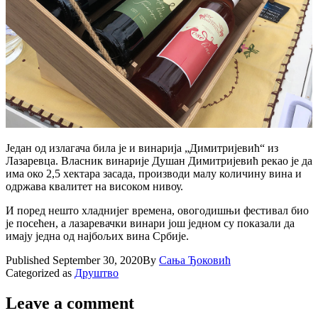
Један од излагача била је и винарија „Димитријевић“ из
Лазаревца. Власник винарије Душан Димитријевић рекао је да
има око 2,5 хектара засада, производи малу количину вина и
одржава квалитет на високом нивоу.
И поред нешто хладнијег времена, овогодишњи фестивал био
је посећен, а лазаревачки винари још једном су показали да
имају једна од најбољих вина Србије.
Published
September 30, 2020
By
Сања Ђоковић
Categorized as
Друштво
Leave a comment