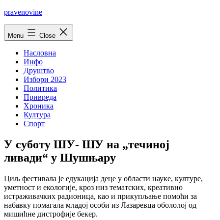
Skip
pravenovine
to
content
Menu
Close
Насловна
Инфо
Друштво
Избори 2023
Политика
Привреда
Хроника
Култура
Спорт
У суботу ШУ- ШУ на „течиној
ливади“ у Шушњару
Циљ фестивала је едукација деце у области науке, културе,
уметност и екологије, кроз низ тематских, креативно
истраживачких радионица, као и прикупљање помоћи за
набавку помагала младој особи из Лазаревца обололој од
мишићне дистрофије бекер.