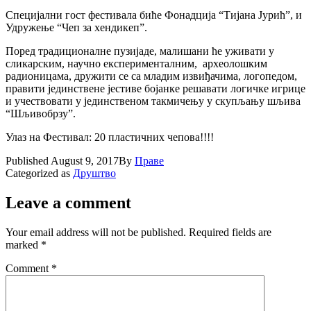
Специјални гост фестивала биће Фонадција “Тијана Јурић”, и
Удружење “Чеп за хендикеп”.
Поред традиционалне пузијаде, малишани ће уживати у
сликарским, научно експерименталним, археолошким
радионицама, дружити се са младим извиђачима, логопедом,
правити јединствене јестиве бојанке решавати логичке игрице
и учествовати у јединственом такмичењу у скупљању шљива
“Шљивобрзу”.
Улаз на Фестивал: 20 пластичних чепова!!!!
Published
August 9, 2017
By
Праве
Categorized as
Друштво
Leave a comment
Your email address will not be published.
Required fields are
marked
*
Comment
*