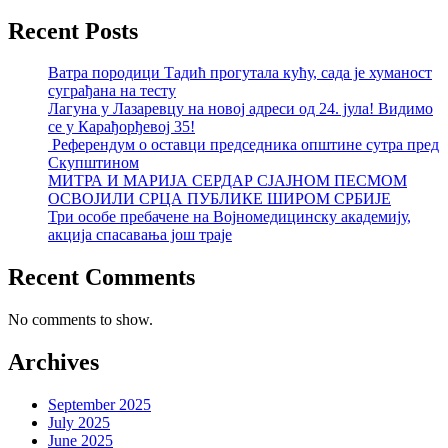
Recent Posts
Ватра породици Тадић прогутала кућу, сада је хуманост
суграђана на тесту
Лагуна у Лазаревцу на новој адреси од 24. јула! Видимо
се у Карађорђевој 35!
Референдум о оставци председника општине сутра пред
Скупштином
МИТРА И МАРИЈА СЕРДАР СЈАЈНОМ ПЕСМОМ
ОСВОЈИЛИ СРЦА ПУБЛИКЕ ШИРОМ СРБИЈЕ
Три особе пребачене на Војномедицинску академију,
акција спасавања још траје
Recent Comments
No comments to show.
Archives
September 2025
July 2025
June 2025