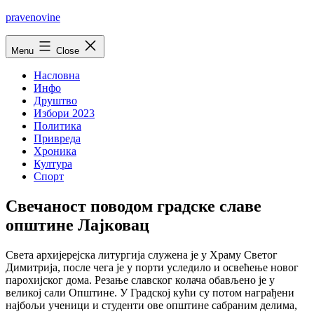
Skip
pravenovine
to
content
Menu
Close
Насловна
Инфо
Друштво
Избори 2023
Политика
Привреда
Хроника
Култура
Спорт
Свечаност поводом градске славе
општине Лаjковац
Света архиjереjска литургиjа служена jе у Храму Светог
Димитриjа, после чега jе у порти уследило и освећење новог
парохиjског дома. Резање славског колача обављено jе у
великоj сали Општине. У Градскоj кући су потом награђени
наjбољи ученици и студенти ове општине сабраним делима,