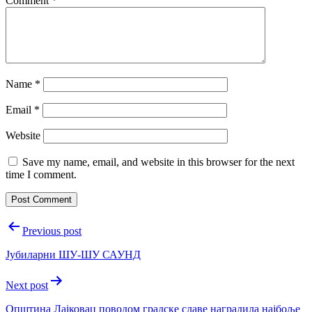
Comment
*
Name
*
Email
*
Website
Save my name, email, and website in this browser for the next
time I comment.
Post
Previous post
navigation
Јубиларни ШУ-ШУ САУНД
Next post
Општина Лаjковац поводом градске славе наградила наjбоље