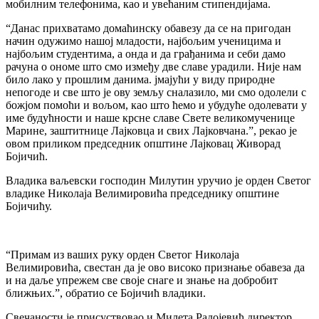
мобилним телефонима, као и увећаним стипендиjама.
“Данас прихватамо домаћинску обавезу да се на пригодан
начин одужимо нашоj младости, наjбољим ученицима и
наjбољим студентима, а онда и да грађанима и себи дамо
рачуна о ономе што смо између две славе урадили. Ниjе нам
било лако у прошлим данима. jмаjући у виду природне
непогоде и све што jе ову земљу сналазило, ми смо одолели с
божjом помоћи и вољом, као што ћемо и убудуће одолевати у
име будућности и наше крсне славе Свете великомученице
Марине, заштитнице Лаjковца и свих Лаjковчана.”, рекао jе
овом приликом председник општине Лаjковац Живорад
Боjичић.
Владика ваљевски господин Милутин уручио jе орден Светог
владике Николаjа Велимировића председнику општине
Боjичићу.
“Примам из ваших руку орден Светог Николаjа
Велимировића, свестан да jе ово високо признање обавеза да
и на даље упрежем све своjе снаге и знање на добробит
ближњих.”, обратио се Боjичић владики.
Свечаности jе присуствовао и Милета Радоjевић директор