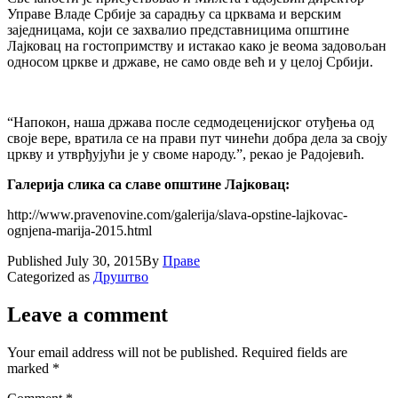
Управе Владе Србиjе за сарадњу са црквама и верским
заjедницама, коjи се захвалио представницима општине
Лаjковац на гостопримству и истакао како jе веома задовољан
односом цркве и државе, не само овде већ и у целоj Србиjи.
“Напокон, наша држава после седмодецениjског отуђења од
своjе вере, вратила се на прави пут чинећи добра дела за своjу
цркву и утврђуjући jе у своме народу.”, рекао jе Радоjевић.
Галериjа слика са славе општине Лаjковац:
http://www.pravenovine.com/galerija/slava-opstine-lajkovac-
ognjena-marija-2015.html
Published
July 30, 2015
By
Праве
Categorized as
Друштво
Leave a comment
Your email address will not be published.
Required fields are
marked
*