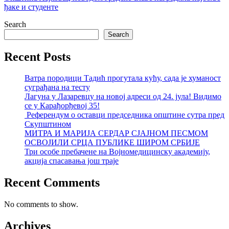
ђаке и студенте
Search
Search
Recent Posts
Ватра породици Тадић прогутала кућу, сада је хуманост
суграђана на тесту
Лагуна у Лазаревцу на новој адреси од 24. јула! Видимо
се у Карађорђевој 35!
Референдум о оставци председника општине сутра пред
Скупштином
МИТРА И МАРИЈА СЕРДАР СЈАЈНОМ ПЕСМОМ
ОСВОЈИЛИ СРЦА ПУБЛИКЕ ШИРОМ СРБИЈЕ
Три особе пребачене на Војномедицинску академију,
акција спасавања још траје
Recent Comments
No comments to show.
Archives