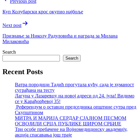
Previous post
navigation
Куп Колубарски крос окупио наjбоље
Next post
Признање за Николу Радуловића и награда за Милана
Милаковића
Search
Search
Recent Posts
Ватра породици Тадић прогутала кућу, сада је хуманост
суграђана на тесту
Лагуна у Лазаревцу на новој адреси од 24. јула! Видимо
се у Карађорђевој 35!
Референдум о оставци председника општине сутра пред
Скупштином
МИТРА И МАРИЈА СЕРДАР СЈАЈНОМ ПЕСМОМ
ОСВОЈИЛИ СРЦА ПУБЛИКЕ ШИРОМ СРБИЈЕ
Три особе пребачене на Војномедицинску академију,
акција спасавања још траје