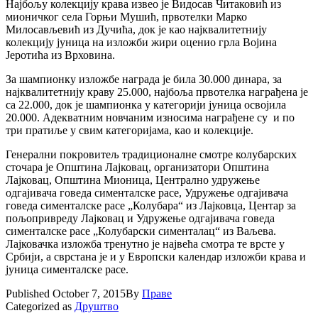
Наjбољу колекциjу крава извео jе Видосав Читаковић из
мионичког села Горњи Мушић, првотелки Марко
Милосављевић из Дучића, док jе као наjквалитетниjу
колекциjу jуница на изложби жири оценио грла Воjина
Јеротића из Врховина.
За шампионку изложбе награда jе била 30.000 динара, за
наjквалитетниjу краву 25.000, наjбоља првотелка награђена jе
са 22.000, док jе шампионка у категориjи jуница освоjила
20.000. Адекватним новчаним износима награђене су и по
три пратиље у свим категориjама, као и колекциjе.
Генерални покровитељ традиционалне смотре колубарских
сточара jе Општина Лаjковац, организатори Oпштинa
Лаjковац, Општина Мионица, Централно удружење
одгаjивача говеда сименталске расе, Удружење одгаjивача
говеда сименталске расе „Колубара“ из Лаjковца, Центар за
пољопривреду Лаjковац и Удружење одгаjивача говеда
сименталске расе „Колубарски сименталац“ из Ваљева.
Лаjковачка изложба тренутно jе наjвећа смотра те врсте у
Србиjи, а сврстана jе и у Европски календар изложби крава и
jуница сименталске расе.
Published
October 7, 2015
By
Праве
Categorized as
Друштво