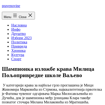
Skip
pravenovine
to
content
Menu
Close
Насловна
Инфо
Друштво
Избори 2023
Политика
Привреда
Хроника
Култура
Спорт
Шампионка изложбе крава Милица
Пољопривредне школе Ваљево
У категориjи крава за наjбоље грло проглашена jе Мици
Живомира Марковића из Стрмова, наjквалитетниjа првотелка
jе Фатима чувеног одгаjивача Марка Милосављевића из
Дучића, док jе шампионка међу jуницама Клара такође
познатог сточара Милана Милаковића из Мратишића.