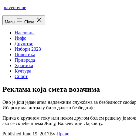
Skip
pravenovine
to
content
Menu
Close
Насловна
Инфо
Друштво
Избори 2023
Политика
Привреда
Хроника
Култура
Спорт
Реклама која смета возачима
Ово је још један апел надлежним службама за безбедност саоба
Ибарску магистралу било далеко безбедније.
Прича о кружном току или неком другом бољем решењу је можда
ако се скреће према Љигу, Ваљеву или Лајковцу.
Published
June 19, 2017
By
Праве