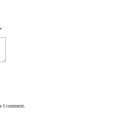
*
me I comment.