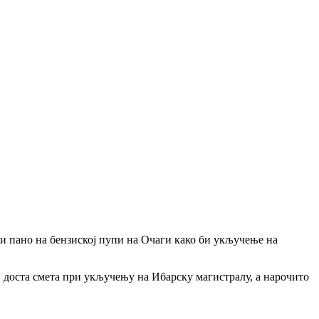
мни пано на бензиској пупи на Очаги како би укључење на
 доста смета при укључењу на Ибарску магистралу, а нарочито