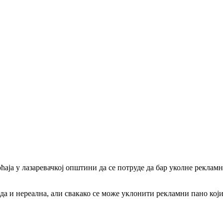
рћаја у лазаревачкој општини да се потруде да бар уколне рекла
 и нереална, али свакако се може уклонити рекламни пано који