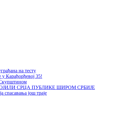
уграђана на тесту
е у Карађорђевој 35!
 Скупштином
ОЈИЛИ СРЦА ПУБЛИКЕ ШИРОМ СРБИЈЕ
а спасавања још траје