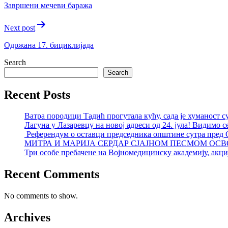
Завршени мечеви баража
Next post
Одржана 17. бициклијада
Search
Search
Recent Posts
Ватра породици Тадић прогутала кућу, сада је хуманост с
Лагуна у Лазаревцу на новој адреси од 24. јула! Видимо с
Референдум о оставци председника општине сутра пред
МИТРА И МАРИЈА СЕРДАР СЈАЈНОМ ПЕСМОМ ОСВ
Три особе пребачене на Војномедицинску академију, акциј
Recent Comments
No comments to show.
Archives