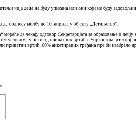
тељи чија деца не буду уписана или они који не буду задовољни 
а да поднесу молбу до 10. априла у објекту „Детињство“.
“ мораће да чекају одговор Секретаријата за образовање и дечју 
стим условима у неки од приватних вртића. Упркос квалитетној 
или приватни вртић, 60% анкетираних грађана пре би изабрало д
*