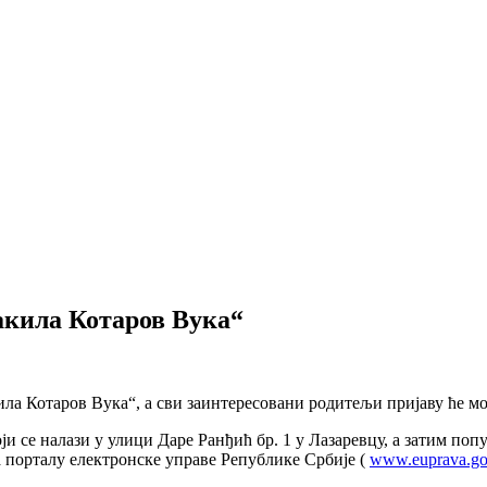
акила Котаров Вука“
ла Котаров Вука“, а сви заинтересовани родитељи пријаву ће моћ
ји се налази у улици Даре Ранђић бр. 1 у Лазаревцу, а затим попу
а порталу електронске управе Републике Србије (
www.euprava.go