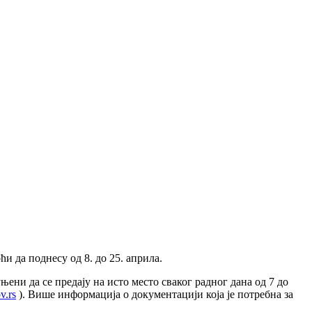
и да поднесу од 8. до 25. априла.
њени да се предају на исто место сваког радног дана од 7 до
v.rs
). Више информација о документацији која је потребна за