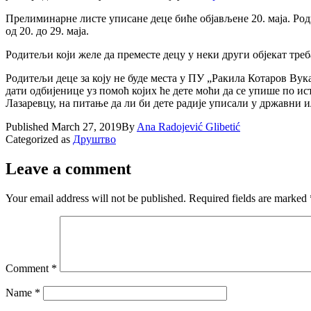
Прелиминарне листе уписане деце биће објављене 20. маја. Роди
од 20. до 29. маја.
Родитељи који желе да преместе децу у неки други објекат треб
Родитељи деце за коју не буде места у ПУ „Ракила Котаров Вука
дати одбијенице уз помоћ којих ће дете моћи да се упише по и
Лазаревцу, на питање да ли би дете радије уписали у државни 
Published
March 27, 2019
By
Ana Radojević Glibetić
Categorized as
Друштво
Leave a comment
Your email address will not be published.
Required fields are marked
Comment
*
Name
*