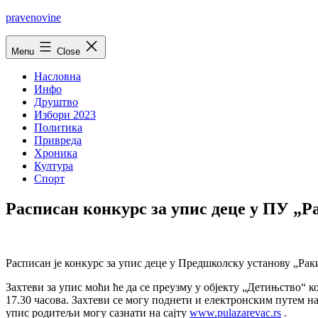
Skip
pravenovine
to
content
Menu
Close
Насловна
Инфо
Друштво
Избори 2023
Политика
Привреда
Хроника
Култура
Спорт
Расписан конкурс за упис деце у ПУ „Р
Расписан је конкурс за упис деце у Предшколску установу „Раки
Захтеви за упис моћи ће да се преузму у објекту „Детињство“ ко
17.30 часова. Захтеви се могу поднети и електронским путем н
упис родитељи могу сазнати на сајту
www.pulazarevac.rs
.