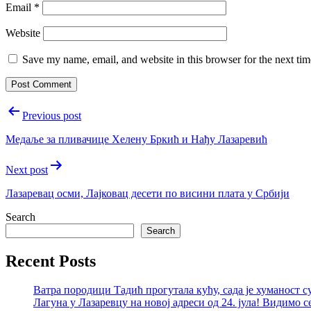
Email
*
Website
Save my name, email, and website in this browser for the next ti
Post
Previous post
navigation
Медаље за пливачице Хелену Бркић и Нађу Лазаревић
Next post
Лазаревац осми, Лајковац десети по висини плата у Србији
Search
Search
Recent Posts
Ватра породици Тадић прогутала кућу, сада је хуманост с
Лагуна у Лазаревцу на новој адреси од 24. јула! Видимо с