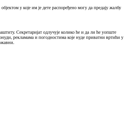
објектом у које им је дете распоређено могу да предају жалбу
заштиту. Секретаријат одлучује колико ће и да ли ће уопште
понуди, рекламама и погодностима које нуде приватни вртићи у
ржавни.