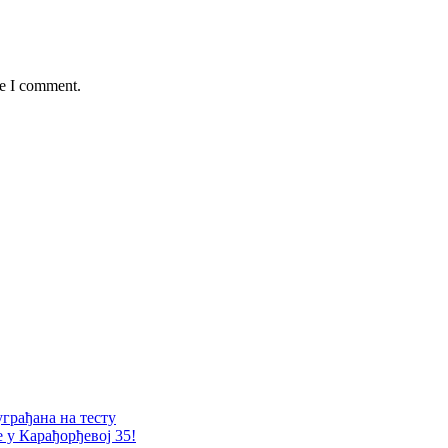
me I comment.
уграђана на тесту
е у Карађорђевој 35!