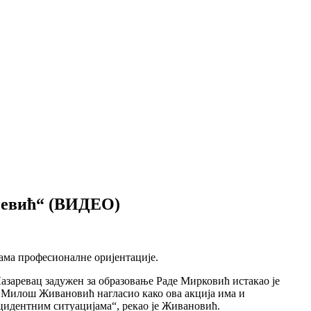
рђевић“ (ВИДЕО)
ама професионалне оријентације.
Лазаревац задужен за образовање Раде Мирковић истакао је
це Милош Живановић нагласио како ова акција има и
цидентним ситуацијама“, рекао је Живановић.