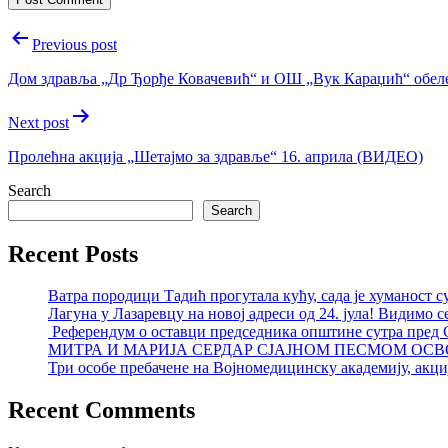
Post
Previous post
navigation
Дом здравља „Др Ђорђе Ковачевић“ и ОШ „Вук Караџић“ обе
Next post
Пролећна акција „Шетајмо за здравље“ 16. априла (ВИДЕО)
Search
Search
Recent Posts
Ватра породици Тадић прогутала кућу, сада је хуманост с
Лагуна у Лазаревцу на новој адреси од 24. јула! Видимо с
Референдум о оставци председника општине сутра пред
МИТРА И МАРИЈА СЕРДАР СЈАЈНОМ ПЕСМОМ ОСВ
Три особе пребачене на Војномедицинску академију, акциј
Recent Comments