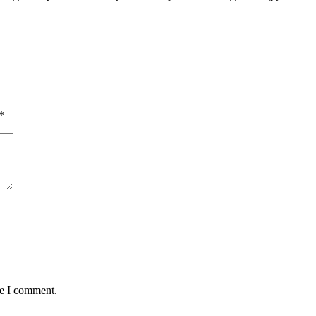
*
me I comment.