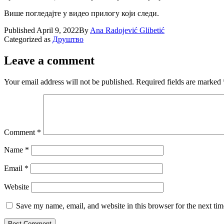
Више погледајте у видео прилогу који следи.
Published
April 9, 2022
By
Ana Radojević Glibetić
Categorized as
Друштво
Leave a comment
Your email address will not be published.
Required fields are marked
Comment
*
Name
*
Email
*
Website
Save my name, email, and website in this browser for the next ti