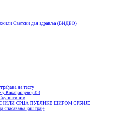
лежили Светски дан здравља (ВИДЕО)
уграђана на тесту
е у Карађорђевој 35!
 Скупштином
ОЈИЛИ СРЦА ПУБЛИКЕ ШИРОМ СРБИЈЕ
а спасавања још траје