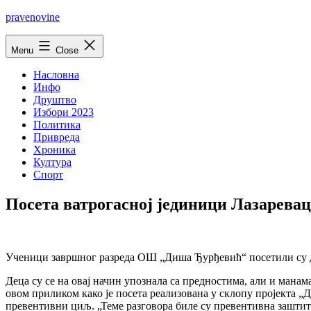
Skip
pravenovine
to
content
Menu
Close
Насловна
Инфо
Друштво
Избори 2023
Политика
Привреда
Хроника
Култура
Спорт
Посета ватрогасној јединици Лазарев
Ученици завршног разреда ОШ „Диша Ђурђевић“ посетили су до
Деца су се на овај начин упознала са предностима, али и манам
овом приликом како је посета реализована у склопу пројекта „
превентивни циљ. „Теме разговора биле су превентивна зашти