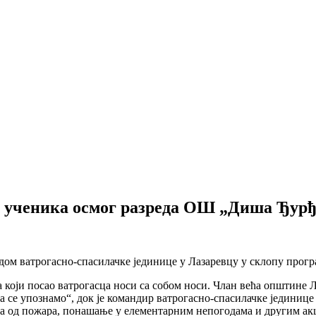
ац ученика осмог разреда ОШ „Диша Ђу
м ватрогасно-спасилачке јединице у Лазаревцу у склопу прогр
а који посао ватрогасца носи са собом носи. Члан већа општине 
Да се упознамо“, док је командир ватрогасно-спасилачке једини
та од пожара, понашање у елементарним непогодама и другим ак