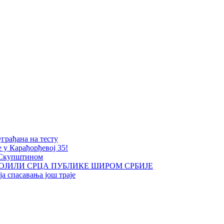
уграђана на тесту
е у Карађорђевој 35!
 Скупштином
ОЈИЛИ СРЦА ПУБЛИКЕ ШИРОМ СРБИЈЕ
а спасавања још траје