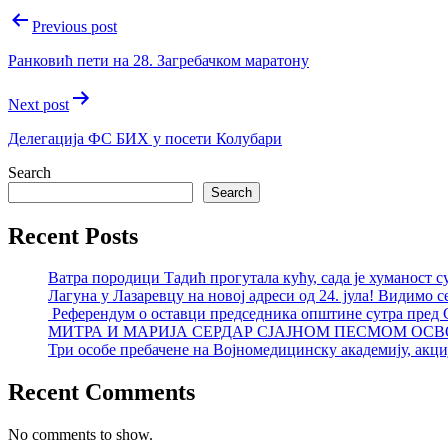
Post
Previous post
navigation
Ранковић пети на 28. Загребачком маратону
Next post
Делегација ФС БИХ у посети Колубари
Search
Search
Recent Posts
Ватра породици Тадић прогутала кућу, сада је хуманост с
Лагуна у Лазаревцу на новој адреси од 24. јула! Видимо с
Референдум о оставци председника општине сутра пред
МИТРА И МАРИЈА СЕРДАР СЈАЈНОМ ПЕСМОМ ОСВ
Три особе пребачене на Војномедицинску академију, акциј
Recent Comments
No comments to show.