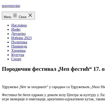
Skip
pravenovine
to
content
Menu
Close
Насловна
Инфо
Друштво
Избори 2023
Политика
Привреда
Хроника
Култура
Спорт
Породични фестивал „Чеп фестић“ 17. 
Удружење „Чеп за хендикеп“ у сарадњи са Удружењем „Shoo Sho
Фестивал ће бити одржан у доњем холу Центра за културу у Лаза
игре меморије и имитације, креативно-едукативни кутак, такми