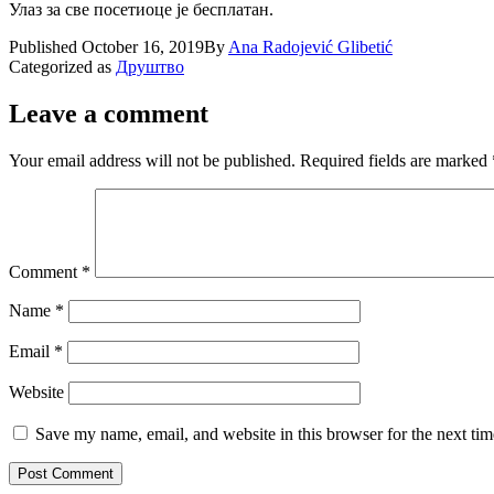
Улаз за све посетиоце је бесплатан.
Published
October 16, 2019
By
Ana Radojević Glibetić
Categorized as
Друштво
Leave a comment
Your email address will not be published.
Required fields are marked
Comment
*
Name
*
Email
*
Website
Save my name, email, and website in this browser for the next ti