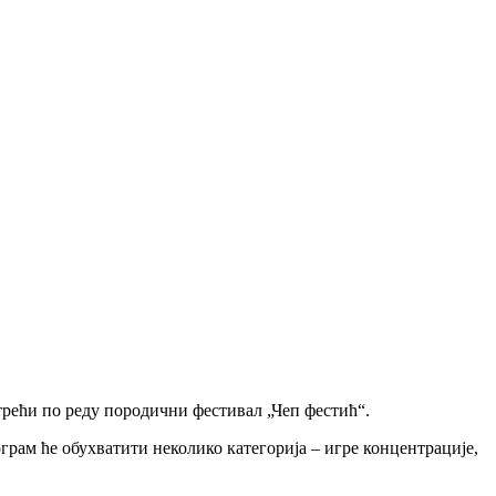
трећи по реду породични фестивал „Чеп фестић“.
ограм ће обухватити неколико категорија – игре концентрације,