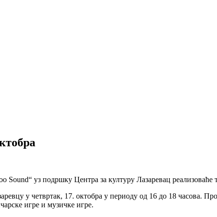
октобра
o Sound“ уз подршку Центра за културу Лазаревац реализоваће 
ревцу у четвртак, 17. октобра у периоду од 16 до 18 часова. Пр
чарске игре и музичке игре.