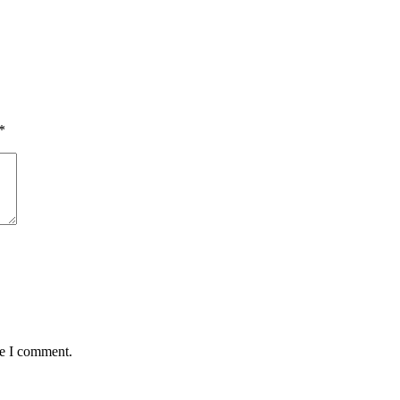
*
me I comment.