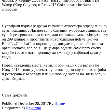
часова. У кафићу „Que Pasa“ наступиће добро познати DJ
Wamp (King Calypso) и Relax H2 Coke, а улаз ће бити
слободан.
Суграђани којима је дража кафанска атмосфера определили су
се за „Кафаницу Лазаревац“ у близини аутобуске станице, где
су већ резервисана сва места, али се свакако може ући уз карту
од 299 динара и прославити новогодишња ноћ уз „Power
Band“. „Chili bar“ за опроштај од минуле године неће ништа
организовати, већ ће 31. децембра радити само прву смену
када ће гости имати прилику да уживају у најбољој кафи у
граду.
Поред наведених места, не мали број наших суграђана ће
Нову 2018. годину дочекати у неком од ексклузивних кафића
и ресторана у Београду или у неком од хотела на Златибору и
Дивчибарама.
Сања Ђоковић
Published
December 28, 2017
By
Праве
Categorized as
Друштво