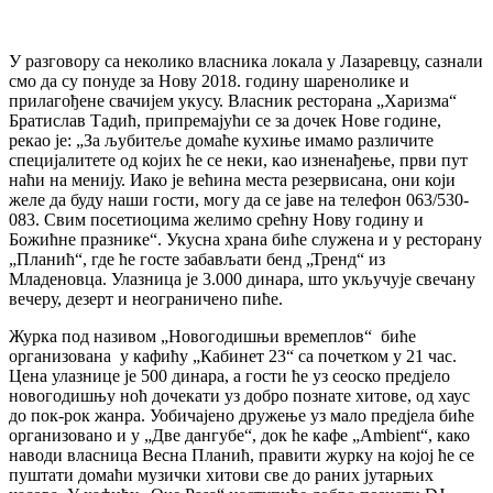
У разговору са неколико власника локала у Лазаревцу, сазнали
смо да су понуде за Нову 2018. годину шаренолике и
прилагођене свачијем укусу. Власник ресторана „Харизма“
Братислав Тадић, припремајући се за дочек Нове године,
рекао је: „За љубитеље домаће кухиње имамо различите
специјалитете од којих ће се неки, као изненађење, први пут
наћи на менију. Иако је већина места резервисана, они који
желе да буду наши гости, могу да се јаве на телефон 063/530-
083. Свим посетиоцима желимо срећну Нову годину и
Божићне празнике“. Укусна храна биће служена и у ресторану
„Планић“, где ће госте забављати бенд „Тренд“ из
Младеновца. Улазница је 3.000 динара, што укључује свечану
вечеру, дезерт и неограничено пиће.
Журка под називом „Новогодишњи времеплов“ биће
организована у кафићу „Кабинет 23“ са почетком у 21 час.
Цена улазнице је 500 динара, а гости ће уз сеоско предјело
новогодишњу ноћ дочекати уз добро познате хитове, од хаус
до пок-рок жанра. Уобичајено дружење уз мало предјела биће
организовано и у „Две дангубе“, док ће кафе „Ambient“, како
наводи власница Весна Планић, правити журку на којој ће се
пуштати домаћи музички хитови све до раних јутарњих