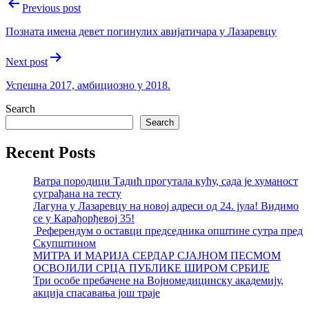
Post
Previous post
navigation
Позната имена девет погинулих авијатичара у Лазаревцу
Next post
Успешна 2017, амбициозно у 2018.
Search
Search
Recent Posts
Ватра породици Тадић прогутала кућу, сада је хуманост
суграђана на тесту
Лагуна у Лазаревцу на новој адреси од 24. јула! Видимо
се у Карађорђевој 35!
Референдум о оставци председника општине сутра пред
Скупштином
МИТРА И МАРИЈА СЕРДАР СЈАЈНОМ ПЕСМОМ
ОСВОЈИЛИ СРЦА ПУБЛИКЕ ШИРОМ СРБИЈЕ
Три особе пребачене на Војномедицинску академију,
акција спасавања још траје