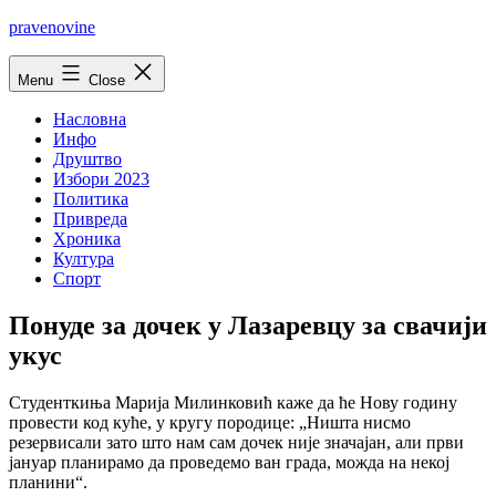
Skip
pravenovine
to
content
Menu
Close
Насловна
Инфо
Друштво
Избори 2023
Политика
Привреда
Хроника
Култура
Спорт
Понуде за дочек у Лазаревцу за свачији
укус
Студенткиња Марија Милинковић каже да ће Нову годину
провести код куће, у кругу породице: „Ништа нисмо
резервисали зато што нам сам дочек није значајан, али први
јануар планирамо да проведемо ван града, можда на некој
планини“.