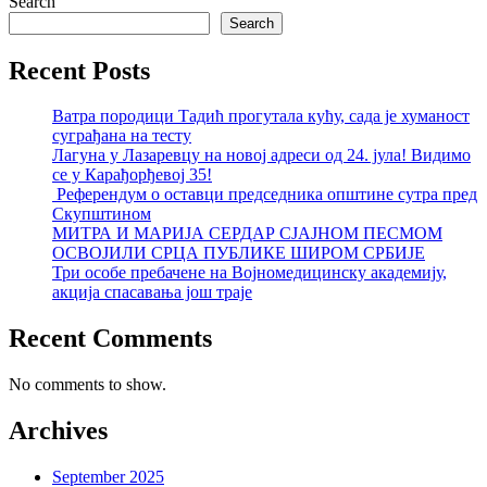
Search
Search
Recent Posts
Ватра породици Тадић прогутала кућу, сада је хуманост
суграђана на тесту
Лагуна у Лазаревцу на новој адреси од 24. јула! Видимо
се у Карађорђевој 35!
Референдум о оставци председника општине сутра пред
Скупштином
МИТРА И МАРИЈА СЕРДАР СЈАЈНОМ ПЕСМОМ
ОСВОЈИЛИ СРЦА ПУБЛИКЕ ШИРОМ СРБИЈЕ
Три особе пребачене на Војномедицинску академију,
акција спасавања још траје
Recent Comments
No comments to show.
Archives
September 2025