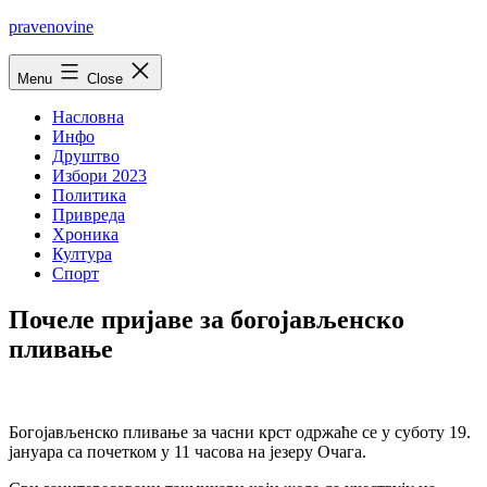
Skip
pravenovine
to
content
Menu
Close
Насловна
Инфо
Друштво
Избори 2023
Политика
Привреда
Хроника
Култура
Спорт
Почеле пријаве за богојављенско
пливање
Богојављенско пливање за часни крст одржаће се у суботу 19.
јануара са почетком у 11 часова на језеру Очага.