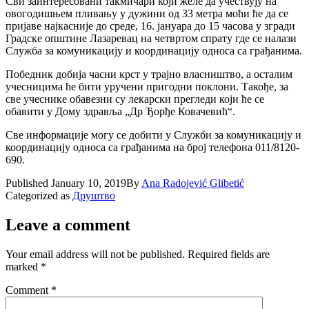
Сви заинтересовани такмичари који желе да учествују на
овогодишњем пливању у дужини од 33 метра моћи ће да се
пријаве најкасније до среде, 16. јануара до 15 часова у згради
Градске општине Лазаревац на четвртом спрату где се налази
Служба за комуникацију и координацију односа са грађанима.
Победник добија часни крст у трајно власништво, а осталим
учесницима ће бити уручени пригодни поклони. Такође, за
све учеснике обавезни су лекарски прегледи који ће се
обавити у Дому здравља „Др Ђорђе Ковачевић“.
Све информације могу се добити у Служби за комуникацију и
координацију односа са грађанима на број телефона 011/8120-
690.
Published
January 10, 2019
By
Ana Radojević Glibetić
Categorized as
Друштво
Leave a comment
Your email address will not be published.
Required fields are
marked
*
Comment
*