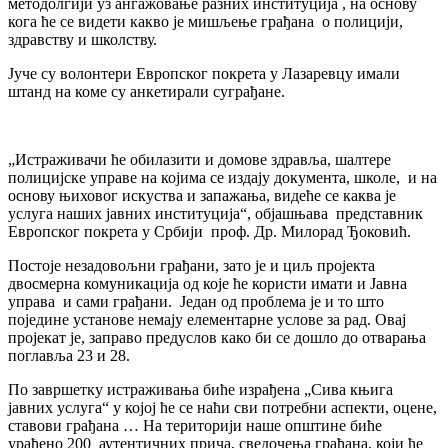
методолгији уз ангажовање разних институција , на основу
кога ће се видети какво је мишљење грађана о полицији,
здравству и школству.
Јуче су волонтери Европског покрета у Лазаревцу имали
штанд на коме су анкетирали суграђане.
„Истраживачи ће обилазити и домове здравља, шалтере
полицијске управе на којима се издају документа, школе, и на
основу њиховог искуства и запажања, видеће се каква је
услуга наших јавних институција“, објашњава представник
Европског покрета у Србији проф. Др. Милорад Ђоковић.
Постоје незадовољни грађани, зато је и циљ пројекта
двосмерна комуникација од које ће користи имати и Јавна
управа и сами грађани. Један од проблема је и то што
поједине установе немају елементарне услове за рад. Овај
пројекат је, заправо предуслов како би се дошло до отварања
поглавља 23 и 28.
По завршетку истраживања биће израђена „Сива књига
јавних услуга“ у којој ће се наћи сви потребни аспекти, оцене,
ставови грађана … На територији наше општине биће
урађено 200 аутентичних прича, сведочења грађана, који ће