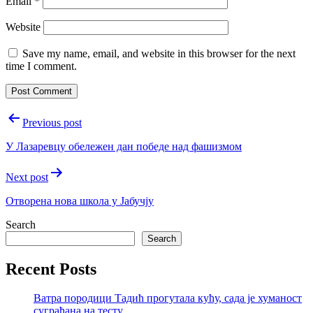
Email
*
Website
Save my name, email, and website in this browser for the next
time I comment.
Post
Previous post
navigation
У Лазаревцу обележен дан победе над фашизмом
Next post
Отворена нова школа у Јабучју
Search
Search
Recent Posts
Ватра породици Тадић прогутала кућу, сада је хуманост
суграђана на тесту