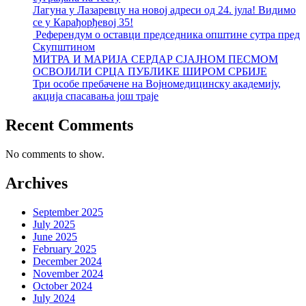
Лагуна у Лазаревцу на новој адреси од 24. јула! Видимо
се у Карађорђевој 35!
Референдум о оставци председника општине сутра пред
Скупштином
МИТРА И МАРИЈА СЕРДАР СЈАЈНОМ ПЕСМОМ
ОСВОЈИЛИ СРЦА ПУБЛИКЕ ШИРОМ СРБИЈЕ
Три особе пребачене на Војномедицинску академију,
акција спасавања још траје
Recent Comments
No comments to show.
Archives
September 2025
July 2025
June 2025
February 2025
December 2024
November 2024
October 2024
July 2024