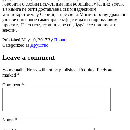
говорити о својим искуствима при коришћењу јавних услуга.
Та књига ће бити достављена свим надлежним
министарствима у Србији, а пре свега Министарству државне
управе и локалне самоуправе које је и дало подршку овом
пројекту. На основу те књиге ће се убудуће се и доносити
закони.
Published
May 10, 2017
By
Праве
Categorized as
Друштво
Leave a comment
Your email address will not be published.
Required fields are
marked
*
Comment
*
Name
*