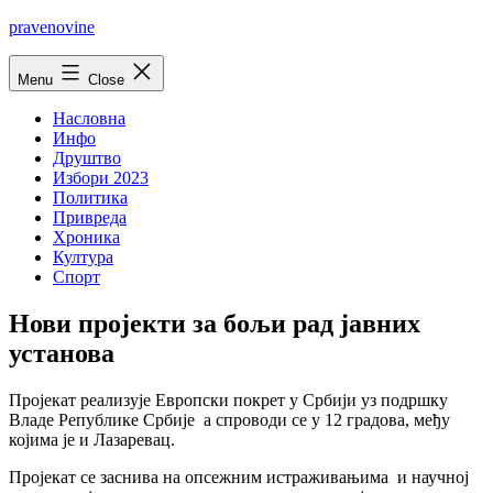
Skip
pravenovine
to
content
Menu
Close
Насловна
Инфо
Друштво
Избори 2023
Политика
Привреда
Хроника
Култура
Спорт
Нови пројекти за бољи рад јавних
установа
Пројекат реализује Европски покрет у Србији уз подршку
Владе Републике Србије а спроводи се у 12 градова, међу
којима је и Лазаревац.
Пројекат се заснива на опсежним истраживањима и научној