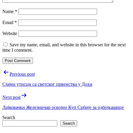
Name
*
Email
*
Website
Save my name, email, and website in this browser for the next
time I comment.
Post
Previous post
navigation
Сјајни утисци са светског првенства у Дохи
Next post
Лајковачки Железничар освојио Куп Србије за одбојкашице
Search
Search