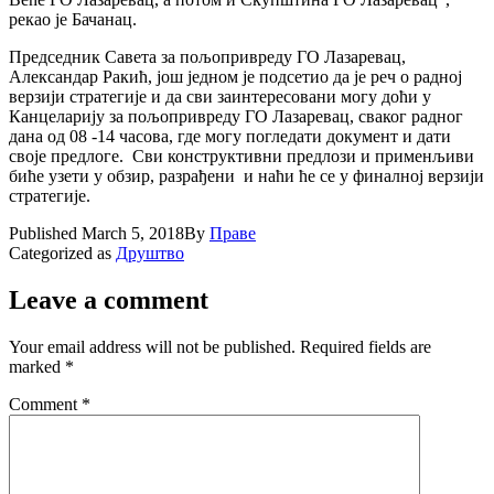
рекао је Бачанац.
Председник Савета за пољопривреду ГО Лазаревац,
Александар Ракић, још једном је подсетио да је реч о радној
верзији стратегије и да сви заинтересовани могу доћи у
Канцеларију за пољопривреду ГО Лазаревац, сваког радног
дана од 08 -14 часова, где могу погледати документ и дати
своје предлоге. Сви конструктивни предлози и применљиви
биће узети у обзир, разрађени и наћи ће се у финалној верзији
стратегије.
Published
March 5, 2018
By
Праве
Categorized as
Друштво
Leave a comment
Your email address will not be published.
Required fields are
marked
*
Comment
*