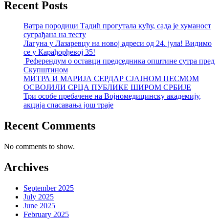
Recent Posts
Ватра породици Тадић прогутала кућу, сада је хуманост
суграђана на тесту
Лагуна у Лазаревцу на новој адреси од 24. јула! Видимо
се у Карађорђевој 35!
Референдум о оставци председника општине сутра пред
Скупштином
МИТРА И МАРИЈА СЕРДАР СЈАЈНОМ ПЕСМОМ
ОСВОЈИЛИ СРЦА ПУБЛИКЕ ШИРОМ СРБИЈЕ
Три особе пребачене на Војномедицинску академију,
акција спасавања још траје
Recent Comments
No comments to show.
Archives
September 2025
July 2025
June 2025
February 2025