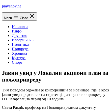
Skip
pravenovine
to
content
Menu
Close
Насловна
Инфо
Друштво
Избори 2023
Политика
Привреда
Хроника
Култура
Спорт
Јавни увид у Локални акциони план за
пољопривреду
Тим поводом одржана је конференција за новинаре, где је кроз
јавни увид представљена стратегија развоја пољопривреде у
ГО Лазаревац за перид од 10 година.
Света Ракић, професор на Пољопривредном факултету