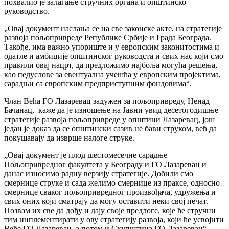
похвалио је залагање стручних органа и општинско
руководство.
„Овај документ наслања се на све законске акте, на стратегије
развоја пољопривреде Републике Србије и Града Београда.
Такође, има важно упориште и у европским законитостима и
одатле и амбиције општинског руководста и свих нас који смо
правили овај нацрт, да предложимо најбоља могућа решења,
као педуслове за евентуална учешћа у европским пројектима,
сарадњи са европским предприступним фондовима“.
Члан Већа ГО Лазаревац задужен за пољопривреду, Ненад
Бачанац, каже да је изношење на Јавни увид десетогодишње
стратегије развоја пољопривреде у општини Лазаревац, још
један је доказ да се општински сазив не бави струком, већ да
покушавају да изврше налоге струке.
„Овај документ је плод шестомесечне сарадње
Пољопривредног факултета у Београду и ГО Лазаревац и
данас износимо радну верзију стратегије. Добили смо
смернице струке и сада желимо смернице из праксе, односно
смернице сваког пољопривредног произвођача, удружења и
свих оних који сматрају да могу оставити неки свој печат.
Позвам их све да дођу и дају своје предлоге, које ће стручни
тим инплементирати у ову стратегију развоја, који ће усвојити
Веће ГО Лазаревац, а потом и Скупштина ГО Лазаревац“,