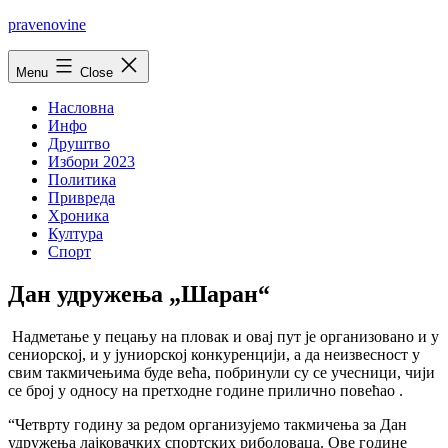
Skip
pravenovine
to
content
Menu
Close
Насловна
Инфо
Друштво
Избори 2023
Политика
Привреда
Хроника
Култура
Спорт
Дан удружења „Шаран“
Надметање у пецању на пловак и овај пут је организовано и у
сениорској, и у јуниорској конкуренцији, а да неизвесност у
свим такмичењима буде већа, побринули су се учесници, чији
се број у односу на претходне године прилично повећао .
“Четврту годину за редом организујемо такмичења за Дан
удружења лајковачких спортских риболоваца. Ове године