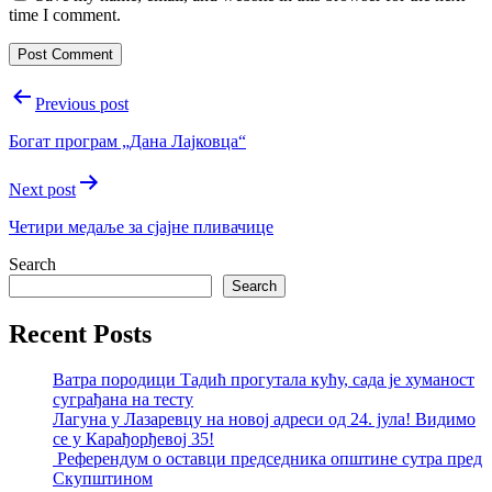
time I comment.
Post
Previous post
navigation
Богат програм „Дана Лајковца“
Next post
Четири медаље за сјајне пливачице
Search
Search
Recent Posts
Ватра породици Тадић прогутала кућу, сада је хуманост
суграђана на тесту
Лагуна у Лазаревцу на новој адреси од 24. јула! Видимо
се у Карађорђевој 35!
Референдум о оставци председника општине сутра пред
Скупштином