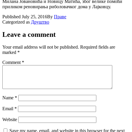
Милана Јовановића и Новицу Матића, због велике помоћи
приликом реновирања риболовачког дома у Лајковцу.
Published
July 25, 2016
By
Праве
Categorized as
Друштво
Leave a comment
Your email address will not be published.
Required fields are
marked
*
Comment
*
Name
*
Email
*
Website
Save my name, email, and website in this browser for the next