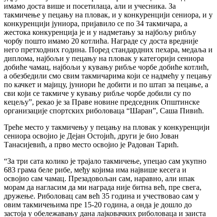
имамо доста више и посетилаца, али и учесника. За
такмичење у пецању на пловак, и у конкуренцији сениора, и у
конкуренцији јуниора, пријавило се по 34 такмичара, а
жестока конкуренција је и у надметању за најбољу рибљу
чорбу пошто имамо 20 котлића. Награде су доста вредније
него претходних година. Поред стандардних пехара, медаља и
диплома, најбољи у пецању на пловак у категорији сениора
добиће чамац, најбољи у кувању рибље чорбе добиће котлић,
а обезбедили смо свим такмичарима који се надмећу у пецању
по качкет и мајицу, јуниори ће добити и по штап за пецање, а
сви који се такмиче у кувању рибље чорбе добили су по
кецељу”, рекао је за Праве новине председник Општинске
организације спортских риболоваца “Шаран”, Саша Пивић.
Треће место у такмичењу у пецању на пловак у конкуренцији
сениора освојио је Дејан Остојић, други је био Јован
Танасијевић, а прво место освојио је Радован Тарић.
“За три сата колико је трајало такмичење, упецао сам укупно
683 грама беле рибе, међу којима има највише кесега и
освојио сам чамац. Презадовољан сам, наравно, али ипак
морам да нагласим да ми награда није битна већ, пре свега,
дружење. Риболовац сам већ 35 година и учествовао сам у
овим такмичењима пре 15-20 година, а онда је дошло до
застоја у обележавању дана лајковачких риболоваца и заиста