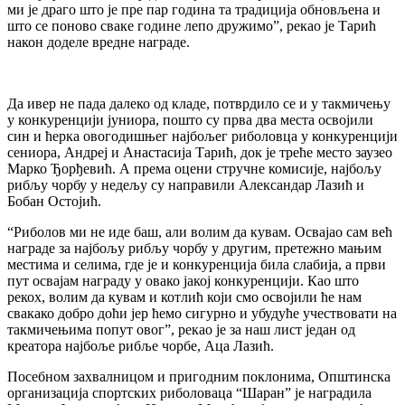
ми је драго што је пре пар година та традиција обновљена и
што се поново сваке године лепо дружимо”, рекао је Тарић
након доделе вредне награде.
Да ивер не пада далеко од кладе, потврдило се и у такмичењу
у конкуренцији јуниора, пошто су прва два места освојили
син и ћерка овогодишњег најбољег риболовца у конкуренцији
сениора, Андреј и Анастасија Тарић, док је треће место заузео
Марко Ђорђевић. А према оцени стручне комисије, најбољу
рибљу чорбу у недељу су направили Александар Лазић и
Бобан Остојић.
“Риболов ми не иде баш, али волим да кувам. Освајао сам већ
награде за најбољу рибљу чорбу у другим, претежно мањим
местима и селима, где је и конкуренција била слабија, а први
пут освајам награду у овако јакој конкуренцији. Као што
рекох, волим да кувам и котлић који смо освојили ће нам
свакако добро доћи јер ћемо сигурно и убудуће учествовати на
такмичењима попут овог”, рекао је за наш лист један од
креатора најбоље рибље чорбе, Аца Лазић.
Посебном захвалницом и пригодним поклонима, Општинска
организација спортских риболоваца “Шаран” је наградила