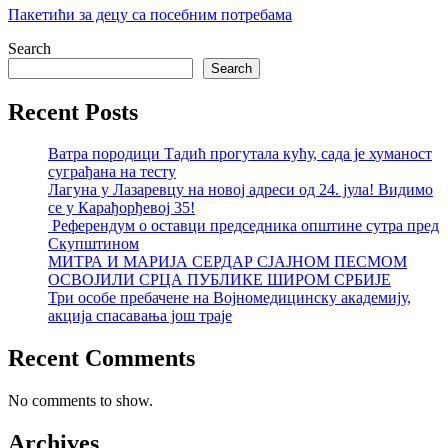
Пакетићи за децу са посебним потребама
Search
Search
Recent Posts
Ватра породици Тадић прогутала кућу, сада је хуманост
суграђана на тесту
Лагуна у Лазаревцу на новој адреси од 24. јула! Видимо
се у Карађорђевој 35!
Референдум о оставци председника општине сутра пред
Скупштином
МИТРА И МАРИЈА СЕРДАР СЈАЈНОМ ПЕСМОМ
ОСВОЈИЛИ СРЦА ПУБЛИКЕ ШИРОМ СРБИЈЕ
Три особе пребачене на Војномедицинску академију,
акција спасавања још траје
Recent Comments
No comments to show.
Archives