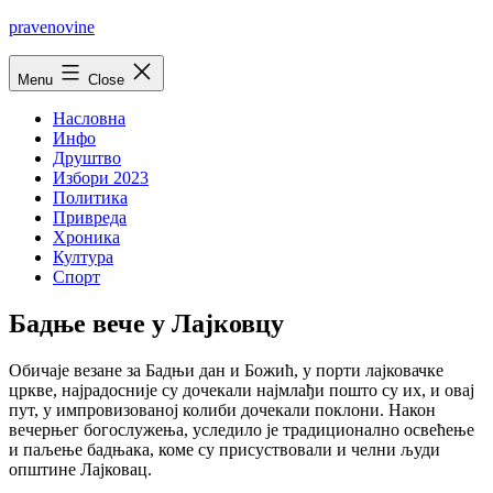
Skip
pravenovine
to
content
Menu
Close
Насловна
Инфо
Друштво
Избори 2023
Политика
Привреда
Хроника
Култура
Спорт
Бадње вече у Лајковцу
Обичаје везане за Бадњи дан и Божић, у порти лајковачке
цркве, најрадосније су дочекали најмлађи пошто су их, и овај
пут, у импровизованој колиби дочекали поклони. Након
вечерњег богослужења, уследило је традиционално освећење
и паљење бадњака, коме су присуствовали и челни људи
општине Лајковац.