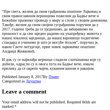
“Пре свега, желим да свим грађанима општине Лајковац и
свим православним верницима пожелим да Бадње вече и
Божићне празнике проведу у миру и слози у својим домовима.
Такође, желим да свим својим суграђанима поручим да у
2017. години треба да се ујединимо, да заборавимо на
прошлост и да сви заједно радимо на унапређењу живота у
нашој локалној заједници, да нашој варошици подигнемо
стандард и учинимо је што је могуће бољом”, поручио је,
након Свете литургије, први човек лајковачке општине
Андрија Живковић.
И док су се најмлађи верници сладили слаткишима које су
добили, одрасли су и овога пута на Бадње вече, имали
прилику да се окрепе чајем, куваним вином и ракијом.
Published
January 8, 2017
By
Праве
Categorized as
Друштво
Leave a comment
Your email address will not be published.
Required fields are
marked
*