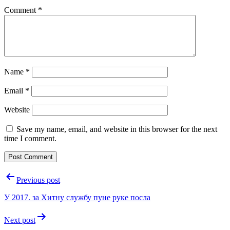
Comment
*
Name
*
Email
*
Website
Save my name, email, and website in this browser for the next
time I comment.
Post
Previous post
navigation
У 2017. за Хитну службу пуне руке посла
Next post