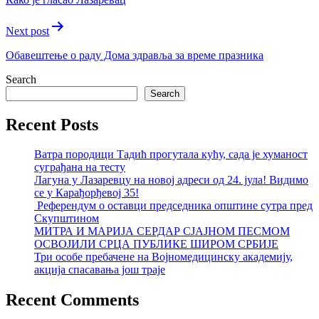
Next post
Обавештење о раду Дома здравља за време празника
Search
Search
Recent Posts
Ватра породици Тадић прогутала кућу, сада је хуманост
суграђана на тесту
Лагуна у Лазаревцу на новој адреси од 24. јула! Видимо
се у Карађорђевој 35!
Референдум о оставци председника општине сутра пред
Скупштином
МИТРА И МАРИЈА СЕРДАР СЈАЈНОМ ПЕСМОМ
ОСВОЈИЛИ СРЦА ПУБЛИКЕ ШИРОМ СРБИЈЕ
Три особе пребачене на Војномедицинску академију,
акција спасавања још траје
Recent Comments