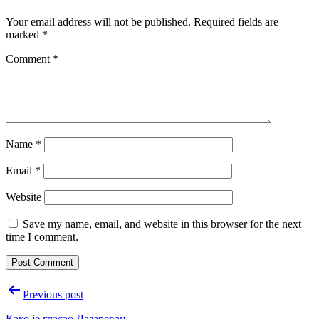
Your email address will not be published.
Required fields are
marked
*
Comment
*
Name
*
Email
*
Website
Save my name, email, and website in this browser for the next
time I comment.
Post
Previous post
navigation
Како је гласао Лазаревац