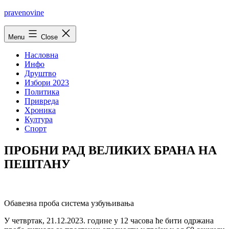
Skip
pravenovine
to
content
Menu
Close
Насловна
Инфо
Друштво
Избори 2023
Политика
Привреда
Хроника
Култура
Спорт
ПРОБНИ РАД ВЕЛИКИХ БРАНА НА
ПЕШТАНУ
Обавезна проба система узбуњивања
У четвртак, 21.12.2023. године у 12 часова ће бити одржана