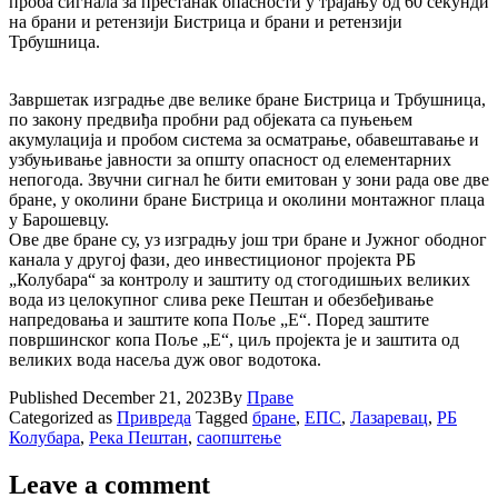
проба сигнала за престанак опасности у трајању од 60 секунди
на брани и ретензији Бистрица и брани и ретензији
Трбушница.
Завршетак изградње две велике бране Бистрица и Трбушница,
по закону предвиђа пробни рад објеката са пуњењем
акумулација и пробом система за осматрање, обавештавање и
узбуњивање јавности за општу опасност од елементарних
непогода. Звучни сигнал ће бити емитован у зони рада ове две
бране, у околини бране Бистрица и околини монтажног плаца
у Барошевцу.
Ове две бране су, уз изградњу још три бране и Јужног ободног
канала у другој фази, део инвестиционог пројекта РБ
„Колубара“ за контролу и заштиту од стогодишњих великих
вода из целокупног слива реке Пештан и обезбеђивање
напредовања и заштите копа Поље „Е“. Поред заштите
површинског копа Поље „Е“, циљ пројекта је и заштита од
великих вода насеља дуж овог водотока.
Published
December 21, 2023
By
Праве
Categorized as
Привреда
Tagged
бране
,
ЕПС
,
Лазаревац
,
РБ
Колубара
,
Река Пештан
,
саопштење
Leave a comment