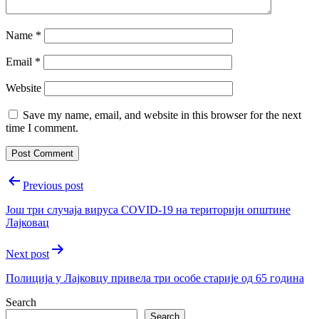
Name
*
Email
*
Website
Save my name, email, and website in this browser for the next
time I comment.
Post
Previous post
navigation
Још три случаја вируса COVID-19 на територији општине
Лајковац
Next post
Полицијa у Лајковцу привела три особе старије од 65 година
Search
Search