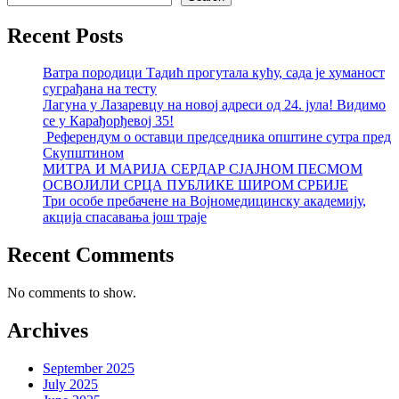
Recent Posts
Ватра породици Тадић прогутала кућу, сада је хуманост
суграђана на тесту
Лагуна у Лазаревцу на новој адреси од 24. јула! Видимо
се у Карађорђевој 35!
Референдум о оставци председника општине сутра пред
Скупштином
МИТРА И МАРИЈА СЕРДАР СЈАЈНОМ ПЕСМОМ
ОСВОЈИЛИ СРЦА ПУБЛИКЕ ШИРОМ СРБИЈЕ
Три особе пребачене на Војномедицинску академију,
акција спасавања још траје
Recent Comments
No comments to show.
Archives
September 2025
July 2025