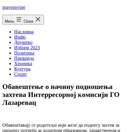
Skip
pravenovine
to
content
Menu
Close
Насловна
Инфо
Друштво
Избори 2023
Политика
Привреда
Хроника
Култура
Спорт
Обавештење о начину подношења
захтева Интерресорној комисији ГО
Лазаревац
Обавештавају се родитељи који желе да поднесу захтев за
процену потреба за додатном образовном, здравственом и