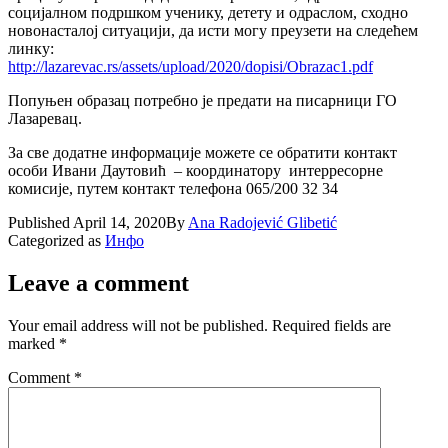
социјалном подршком ученику, детету и одраслом, сходно
новонасталој ситуацији, да исти могу преузети на следећем
линку:
http://lazarevac.rs/assets/upload/2020/dopisi/Obrazac1.pdf
Попуњен образац потребно је предати на писарници ГО
Лазаревац.
За све додатне информације можете се обратити контакт
особи Ивани Даутовић – координатору интерресорне
комисије, путем контакт телефона 065/200 32 34
Published
April 14, 2020
By
Ana Radojević Glibetić
Categorized as
Инфо
Leave a comment
Your email address will not be published.
Required fields are
marked
*
Comment
*